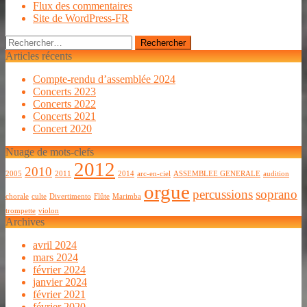
Flux des commentaires
Site de WordPress-FR
Rechercher :
Articles récents
Compte-rendu d’assemblée 2024
Concerts 2023
Concerts 2022
Concerts 2021
Concert 2020
Nuage de mots-clefs
2012
2010
2005
2011
2014
arc-en-ciel
ASSEMBLEE GENERALE
audition
orgue
percussions
soprano
chorale
culte
Divertimento
Flûte
Marimba
trompette
violon
Archives
avril 2024
mars 2024
février 2024
janvier 2024
février 2021
février 2020