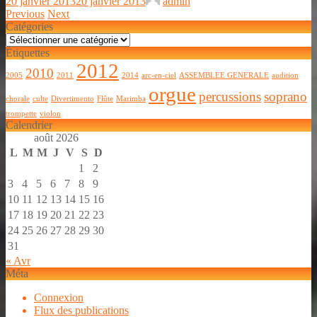
20 janvier 2013
20 janvier 2013
admin
Previous
Next
Catégories
Catégories
Étiquettes
2012
2010
2005
2011
2014
arc-en-ciel
ASSEMBLEE GENERALE
audition
orgue
percussions
soprano
chorale
culte
Divertimento
Flûte
Marimba
trompette
violon
Calendrier
août 2026
L
M
M
J
V
S
D
1
2
3
4
5
6
7
8
9
10
11
12
13
14
15
16
17
18
19
20
21
22
23
24
25
26
27
28
29
30
31
« Avr
Méta
Connexion
Flux des publications