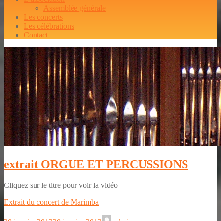
Assemblée générale
Les concerts
Les célébrations
Contact
extrait ORGUE ET PERCUSSIONS
Cliquez sur le titre pour voir la vidéo
Extrait du concert de Marimba