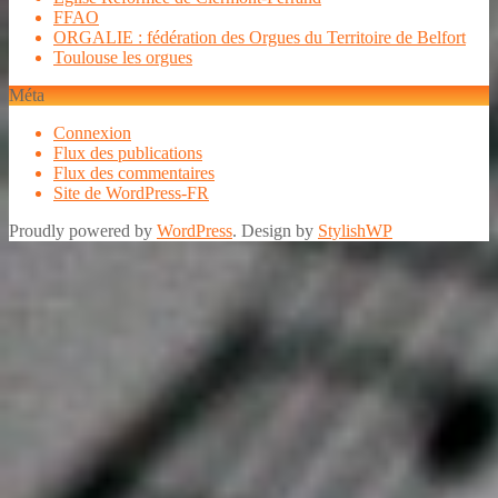
FFAO
ORGALIE : fédération des Orgues du Territoire de Belfort
Toulouse les orgues
Méta
Connexion
Flux des publications
Flux des commentaires
Site de WordPress-FR
Proudly powered by
WordPress
. Design by
StylishWP