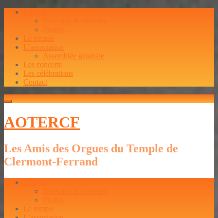
L’orgue
Relevage & entretien
Photos
Le temple
L’association
Assemblée générale
Les concerts
Les célébrations
Contact
AOTERCF
Les Amis des Orgues du Temple de
Clermont-Ferrand
L’orgue
Relevage & entretien
Photos
Le temple
L’association