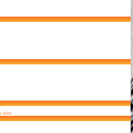
e
violon