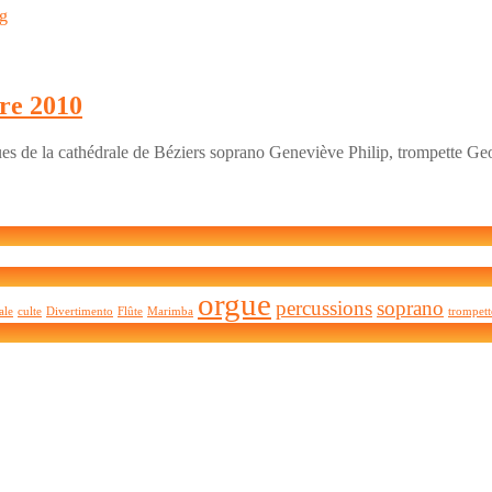
ORGUE
ng
ET
SOPRANO
–
2010
e 2010
es de la cathédrale de Béziers soprano Geneviève Philip, trompette Geor
orgue
percussions
soprano
ale
culte
Divertimento
Flûte
Marimba
trompett