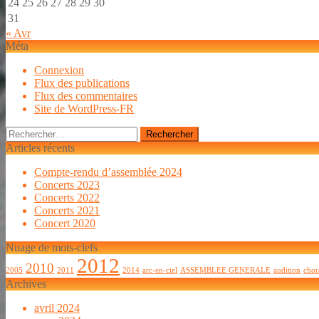
24
25
26
27
28
29
30
31
« Avr
Méta
Connexion
Flux des publications
Flux des commentaires
Site de WordPress-FR
Rechercher :
Articles récents
Compte-rendu d’assemblée 2024
Concerts 2023
Concerts 2022
Concerts 2021
Concert 2020
Nuage de mots-clefs
2012
2010
2005
2011
2014
arc-en-ciel
ASSEMBLEE GENERALE
audition
chor
Archives
avril 2024