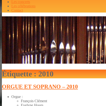
Les concerts
Les célébrations
Contact
Étiquette :
2010
ORGUE ET SOPRANO – 2010
Orgue :
François Clément
Evelyne Hours.