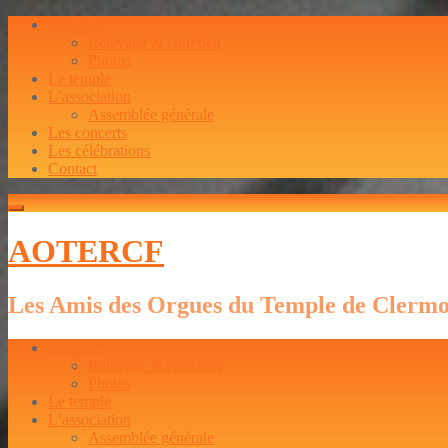
L’orgue
Relevage & entretien
Photos
Le temple
L’association
Assemblée générale
Les concerts
Les célébrations
Contact
AOTERCF
Les Amis des Orgues du Temple de Clerm
L’orgue
Relevage & entretien
Photos
Le temple
L’association
Assemblée générale