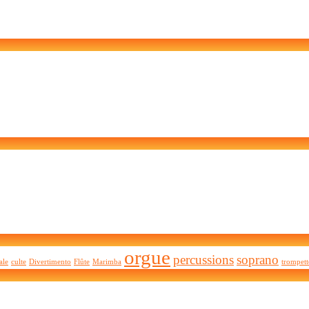
orgue
percussions
soprano
ale
culte
Divertimento
Flûte
Marimba
trompett