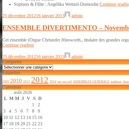
Soprano & Flûte : Angélika Weitzel-Dumoulin
Continue readi
25 décembre 2012
16 janvier 2013
admin
ENSEMBLE DIVERTIMENTO – Novembr
Cet ensemble (Orgue Christofer Hinsworth,, titulaire des grandes orgu
ENSEMBLE
Continue reading
DIVERTIMENTO
–
25 décembre 2012
16 janvier 2013
admin
Novembre
Catégories
2010
Catégories
Étiquettes
2012
2010
2005
2011
2014
arc-en-ciel
ASSEMBLEE GENERALE
audition
chor
Calendrier
août 2026
L
M
M
J
V
S
D
1
2
3
4
5
6
7
8
9
10
11
12
13
14
15
16
17
18
19
20
21
22
23