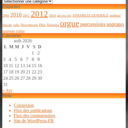
Catégories
Étiquettes
2012
2010
2005
2011
2014
arc-en-ciel
ASSEMBLEE GENERALE
audition
orgue
percussions
soprano
chorale
culte
Divertimento
Flûte
Marimba
trompette
violon
Calendrier
août 2026
L
M
M
J
V
S
D
1
2
3
4
5
6
7
8
9
10
11
12
13
14
15
16
17
18
19
20
21
22
23
24
25
26
27
28
29
30
31
« Avr
Méta
Connexion
Flux des publications
Flux des commentaires
Site de WordPress-FR