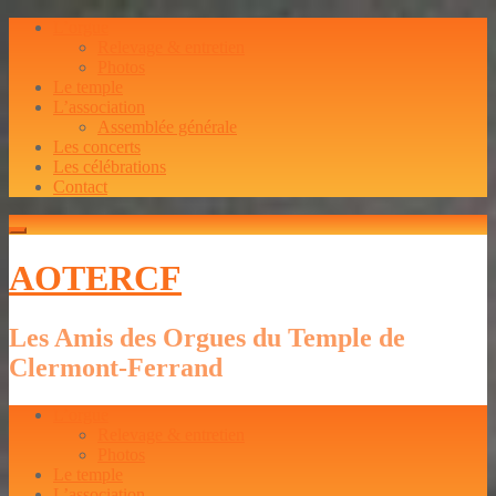
L’orgue
Relevage & entretien
Photos
Le temple
L’association
Assemblée générale
Les concerts
Les célébrations
Contact
AOTERCF
Les Amis des Orgues du Temple de
Clermont-Ferrand
L’orgue
Relevage & entretien
Photos
Le temple
L’association