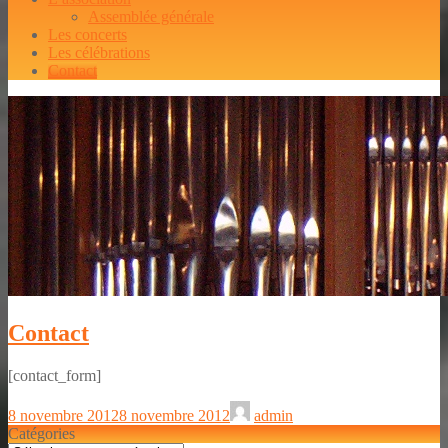
Assemblée générale
Les concerts
Les célébrations
Contact
Contact
[contact_form]
8 novembre 2012
8 novembre 2012
admin
Catégories