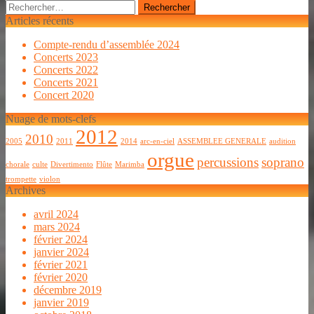
Rechercher :
Articles récents
Compte-rendu d’assemblée 2024
Concerts 2023
Concerts 2022
Concerts 2021
Concert 2020
Nuage de mots-clefs
2012
2010
2005
2011
2014
arc-en-ciel
ASSEMBLEE GENERALE
audition
orgue
percussions
soprano
chorale
culte
Divertimento
Flûte
Marimba
trompette
violon
Archives
avril 2024
mars 2024
février 2024
janvier 2024
février 2021
février 2020
décembre 2019
janvier 2019