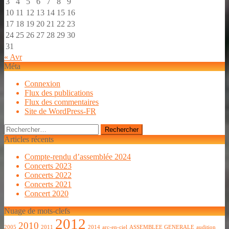
3
4
5
6
7
8
9
10
11
12
13
14
15
16
17
18
19
20
21
22
23
24
25
26
27
28
29
30
31
« Avr
Méta
Connexion
Flux des publications
Flux des commentaires
Site de WordPress-FR
Rechercher :
Articles récents
Compte-rendu d’assemblée 2024
Concerts 2023
Concerts 2022
Concerts 2021
Concert 2020
Nuage de mots-clefs
2012
2010
2005
2011
2014
arc-en-ciel
ASSEMBLEE GENERALE
audition