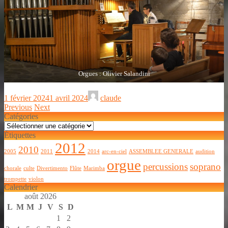
Orgues : Olivier Salandini
1 février 2024
1 avril 2024
claude
Previous
Next
Catégories
Catégories
Étiquettes
2012
2010
2005
2011
2014
arc-en-ciel
ASSEMBLEE GENERALE
audition
orgue
percussions
soprano
chorale
culte
Divertimento
Flûte
Marimba
trompette
violon
Calendrier
août 2026
L
M
M
J
V
S
D
1
2