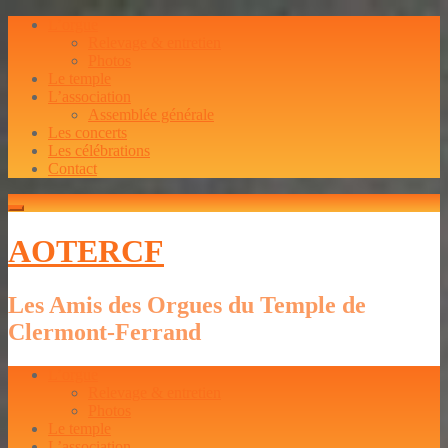
L’orgue
Relevage & entretien
Photos
Le temple
L’association
Assemblée générale
Les concerts
Les célébrations
Contact
AOTERCF
Les Amis des Orgues du Temple de
Clermont-Ferrand
L’orgue
Relevage & entretien
Photos
Le temple
L’association