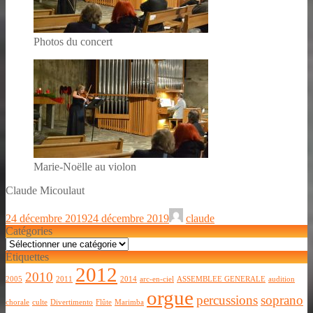
Photos du concert
Marie-Noëlle au violon
Claude Micoulaut
24 décembre 2019
24 décembre 2019
claude
Catégories
Catégories
Étiquettes
2012
2010
2005
2011
2014
arc-en-ciel
ASSEMBLEE GENERALE
audition
orgue
percussions
soprano
chorale
culte
Divertimento
Flûte
Marimba