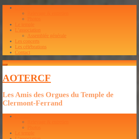
L’orgue
Relevage & entretien
Photos
Le temple
L’association
Assemblée générale
Les concerts
Les célébrations
Contact
AOTERCF
Les Amis des Orgues du Temple de
Clermont-Ferrand
L’orgue
Relevage & entretien
Photos
Le temple
L’association