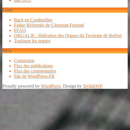
mai 2012
Liens
Bach en Combrailles
Eglise Réformée de Clermont-Ferrand
FFAO
ORGALIE : fédération des Orgues du Territoire de Belfort
Toulouse les orgues
Méta
Connexion
Flux des publications
Flux des commentaires
Site de WordPress-FR
Proudly powered by
WordPress
. Design by
StylishWP