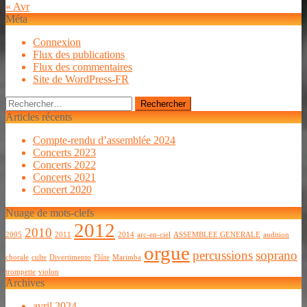
« Avr
Méta
Connexion
Flux des publications
Flux des commentaires
Site de WordPress-FR
Rechercher :
Articles récents
Compte-rendu d’assemblée 2024
Concerts 2023
Concerts 2022
Concerts 2021
Concert 2020
Nuage de mots-clefs
2012
2010
2005
2011
2014
arc-en-ciel
ASSEMBLEE GENERALE
audition
orgue
percussions
soprano
chorale
culte
Divertimento
Flûte
Marimba
trompette
violon
Archives
avril 2024