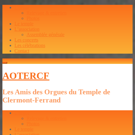
L’orgue
Relevage & entretien
Photos
Le temple
L’association
Assemblée générale
Les concerts
Les célébrations
Contact
AOTERCF
Les Amis des Orgues du Temple de
Clermont-Ferrand
L’orgue
Relevage & entretien
Photos
Le temple
L’association