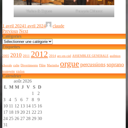
Violon & Orgues
François Clément
1 avril 2024
1 avril 2024
claude
Previous
Next
Catégories
Catégories
Étiquettes
2012
2010
2005
2011
2014
arc-en-ciel
ASSEMBLEE GENERALE
audition
orgue
percussions
soprano
chorale
culte
Divertimento
Flûte
Marimba
trompette
violon
Calendrier
août 2026
L
M
M
J
V
S
D
1
2
3
4
5
6
7
8
9
10
11
12
13
14
15
16
17
18
19
20
21
22
23
24
25
26
27
28
29
30
31