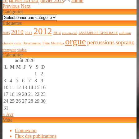
20 janvier 2013
20 janvier 2013
admin
Previous
Next
Catégories
Catégories
Étiquettes
2012
2010
2005
2011
2014
arc-en-ciel
ASSEMBLEE GENERALE
audition
orgue
percussions
soprano
chorale
culte
Divertimento
Flûte
Marimba
trompette
violon
Calendrier
août 2026
L
M
M
J
V
S
D
1
2
3
4
5
6
7
8
9
10
11
12
13
14
15
16
17
18
19
20
21
22
23
24
25
26
27
28
29
30
31
« Avr
Méta
Connexion
Flux des publications