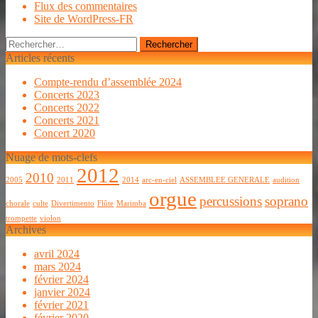
Flux des commentaires
Site de WordPress-FR
Rechercher :
Articles récents
Compte-rendu d’assemblée 2024
Concerts 2023
Concerts 2022
Concerts 2021
Concert 2020
Nuage de mots-clefs
2012
2010
2005
2011
2014
arc-en-ciel
ASSEMBLEE GENERALE
audition
orgue
percussions
soprano
chorale
culte
Divertimento
Flûte
Marimba
trompette
violon
Archives
avril 2024
mars 2024
février 2024
janvier 2024
février 2021
février 2020