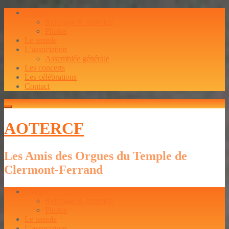
L’orgue
Relevage & entretien
Photos
Le temple
L’association
Assemblée générale
Les concerts
Les célébrations
Contact
AOTERCF
Les Amis des Orgues du Temple de
Clermont-Ferrand
L’orgue
Relevage & entretien
Photos
Le temple
L’association