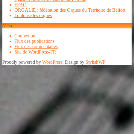
FFAO
ORGALIE : fédération des Orgues du Territoire de Belfort
Toulouse les orgues
Méta
Connexion
Flux des publications
Flux des commentaires
Site de WordPress-FR
Proudly powered by
WordPress
. Design by
StylishWP