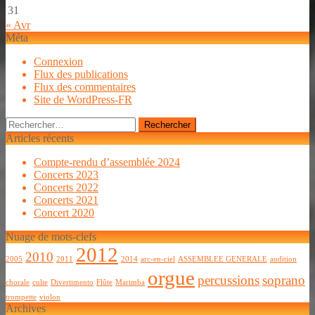
31
« Avr
Méta
Connexion
Flux des publications
Flux des commentaires
Site de WordPress-FR
Rechercher :
Articles récents
Compte-rendu d’assemblée 2024
Concerts 2023
Concerts 2022
Concerts 2021
Concert 2020
Nuage de mots-clefs
2012
2010
2005
2011
2014
arc-en-ciel
ASSEMBLEE GENERALE
audition
orgue
percussions
soprano
chorale
culte
Divertimento
Flûte
Marimba
trompette
violon
Archives