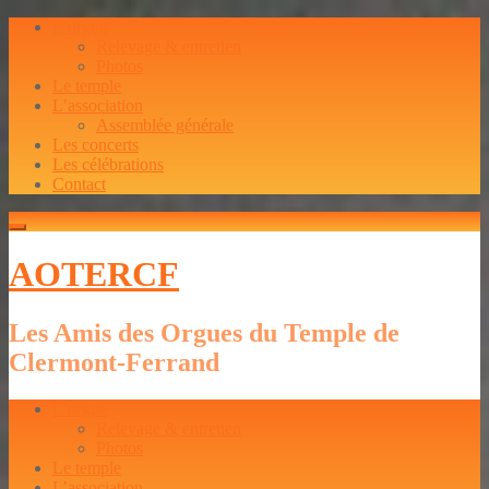
L’orgue
Relevage & entretien
Photos
Le temple
L’association
Assemblée générale
Les concerts
Les célébrations
Contact
AOTERCF
Les Amis des Orgues du Temple de
Clermont-Ferrand
L’orgue
Relevage & entretien
Photos
Le temple
L’association