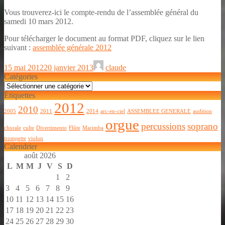
Vous trouverez-ici le compte-rendu de l’assemblée général du
samedi 10 mars 2012.
Pour télécharger le document au format PDF, cliquez sur le lien
suivant :
assemblée générale 2012
15 mai 2012
20 janvier 2013
claude
Catégories
Catégories
Étiquettes
2012
2010
2005
2011
2014
arc-en-ciel
ASSEMBLEE GENERALE
audition
orgue
percussions
soprano
chorale
culte
Divertimento
Flûte
Marimba
trompette
violon
Calendrier
août 2026
L
M
M
J
V
S
D
1
2
3
4
5
6
7
8
9
10
11
12
13
14
15
16
17
18
19
20
21
22
23
24
25
26
27
28
29
30