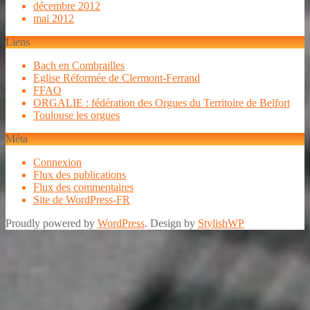
décembre 2012
mai 2012
Liens
Bach en Combrailles
Eglise Réformée de Clermont-Ferrand
FFAO
ORGALIE : fédération des Orgues du Territoire de Belfort
Toulouse les orgues
Méta
Connexion
Flux des publications
Flux des commentaires
Site de WordPress-FR
Proudly powered by
WordPress
. Design by
StylishWP